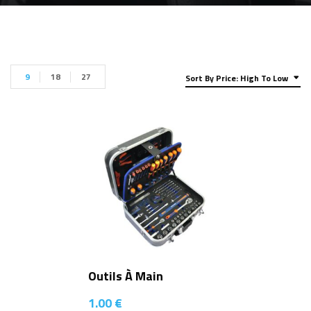
9
18
27
Sort By Price: High To Low
Outils À Main
1.00
€