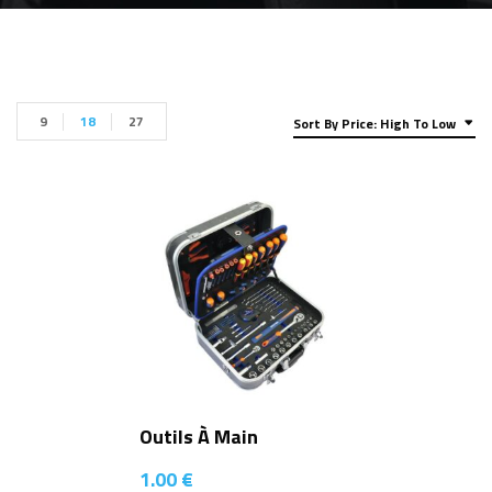
9
18
27
Sort By Price: High To Low
Outils À Main
1.00
€