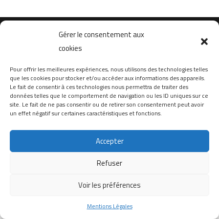
Gérer le consentement aux
Copyright © 2022 Tous droits réservés.
Réalisé par Design &
cookies
Consulting SB
Pour offrir les meilleures expériences, nous utilisons des technologies telles
Contact
–
Mentions Légales
que les cookies pour stocker et/ou accéder aux informations des appareils.
Le fait de consentir à ces technologies nous permettra de traiter des
données telles que le comportement de navigation ou les ID uniques sur ce
site. Le fait de ne pas consentir ou de retirer son consentement peut avoir
un effet négatif sur certaines caractéristiques et fonctions.
Accepter
Refuser
Voir les préférences
Mentions Légales