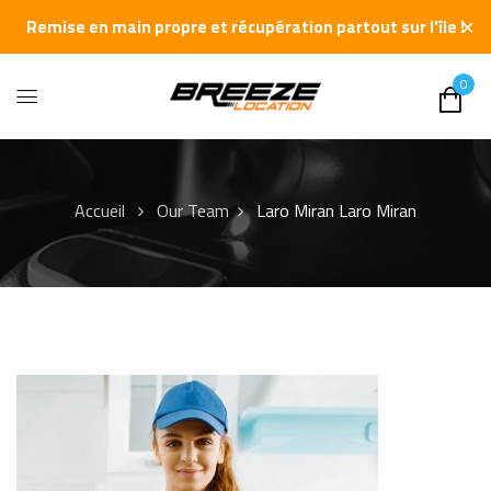
✕
Remise en main propre et récupération partout sur l'île !
0
Accueil
Our Team
Laro Miran
Laro Miran